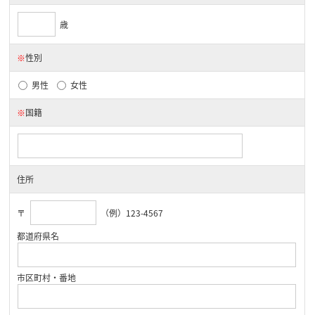
歳
※
性別
男性
女性
※
国籍
住所
〒
（例）123-4567
都道府県名
市区町村・番地