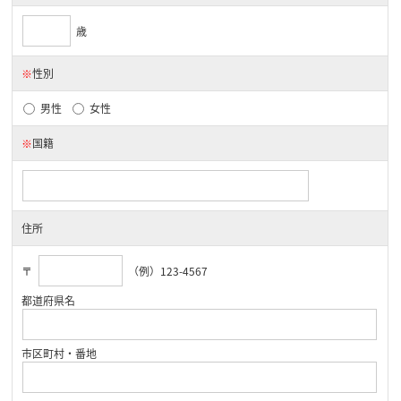
歳
※
性別
男性
女性
※
国籍
住所
〒
（例）123-4567
都道府県名
市区町村・番地