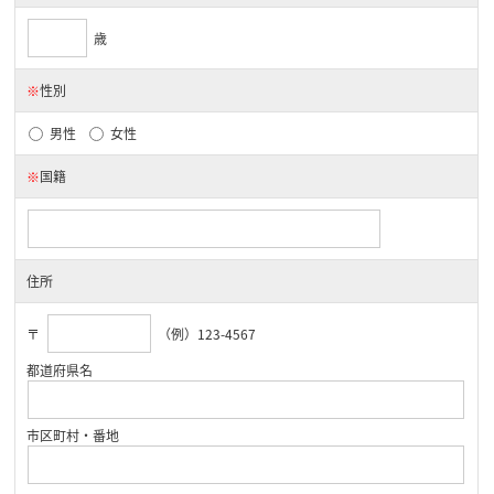
歳
※
性別
男性
女性
※
国籍
住所
〒
（例）123-4567
都道府県名
市区町村・番地