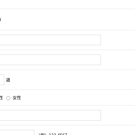
歳
性
女性