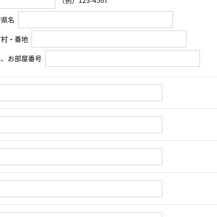
（例）123-4567
府県名
町村・番地
名、お部屋番号