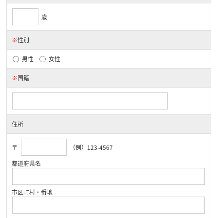
歳
※
性別
男性
女性
※
国籍
住所
〒
（例）123-4567
都道府県名
市区町村・番地