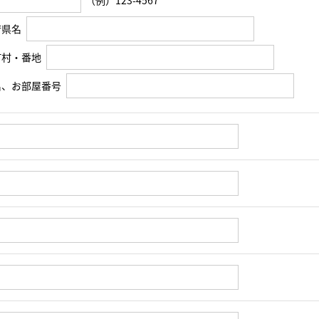
（例）123-4567
府県名
町村・番地
名、お部屋番号