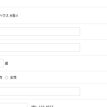
歳
性
女性