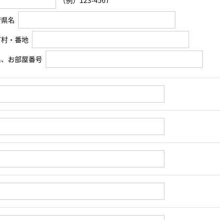
（例）123-4567
府県名
町村・番地
名、お部屋番号