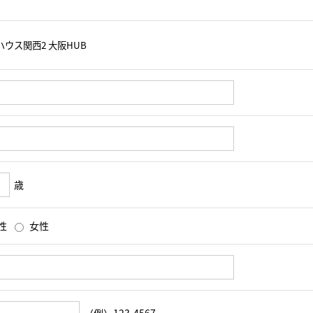
歳
性
女性