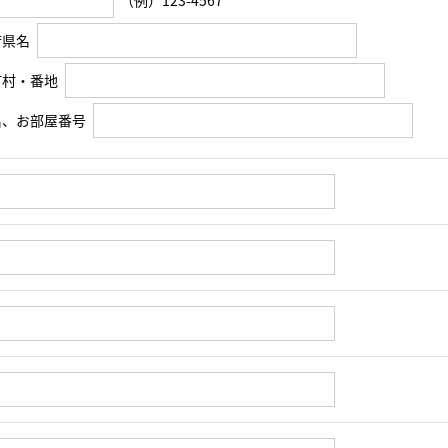
（例）123-4567
府県名
町村・番地
名、お部屋番号