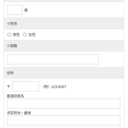
歳
※
性別
男性
女性
※
国籍
住所
〒
（例）123-4567
都道府県名
市区町村・番地