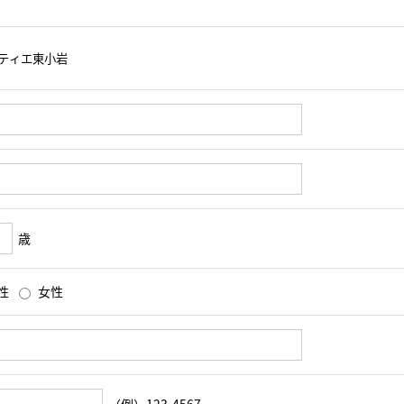
歳
性
女性