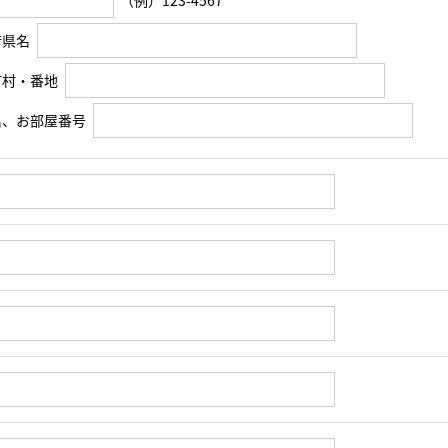
（例）123-4567
府県名
町村・番地
名、お部屋番号