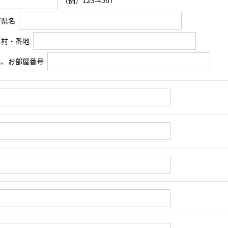
（例）123-4567
府県名
町村・番地
名、お部屋番号