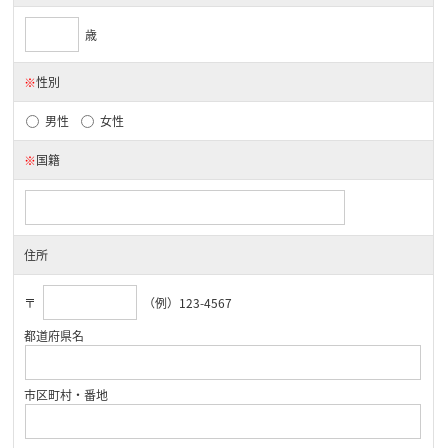
歳
※
性別
男性
女性
※
国籍
住所
〒
（例）123-4567
都道府県名
市区町村・番地