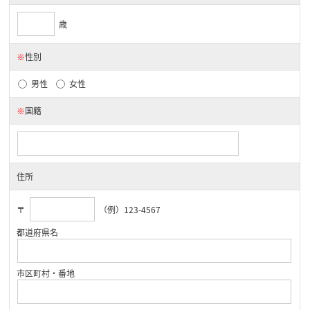
歳
※
性別
男性
女性
※
国籍
住所
〒
（例）123-4567
都道府県名
市区町村・番地