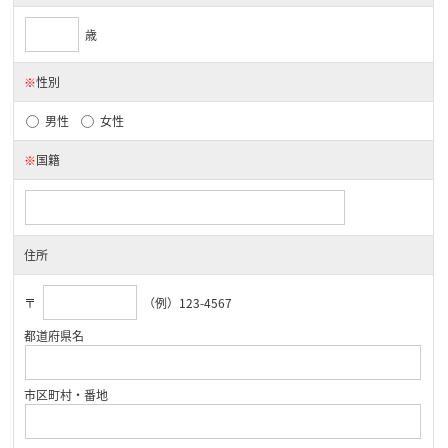
歳
※
性別
男性
女性
※
国籍
住所
〒
（例）123-4567
都道府県名
市区町村・番地