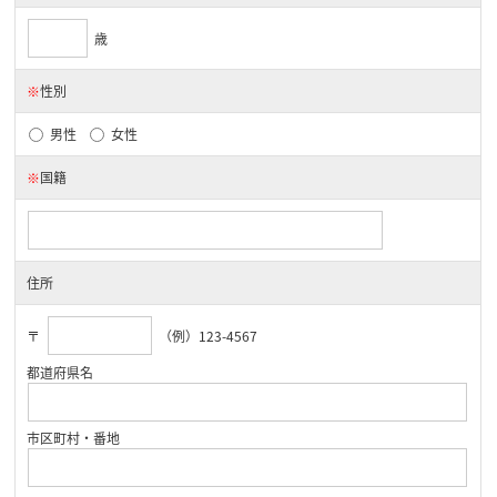
歳
※
性別
男性
女性
※
国籍
住所
〒
（例）123-4567
都道府県名
市区町村・番地