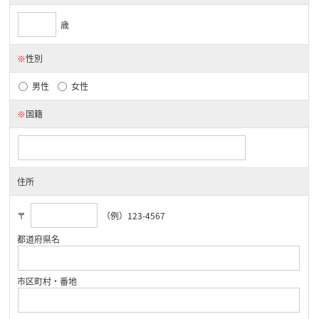
歳
※
性別
男性
女性
※
国籍
住所
〒
（例）123-4567
都道府県名
市区町村・番地