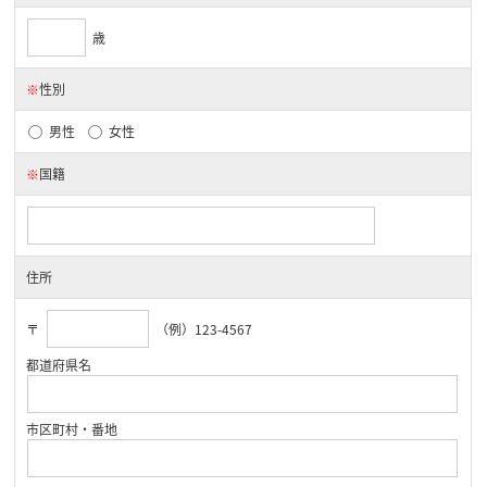
歳
※
性別
男性
女性
※
国籍
住所
〒
（例）123-4567
都道府県名
市区町村・番地