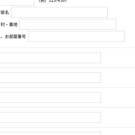
（例）123-4567
府県名
町村・番地
名、お部屋番号