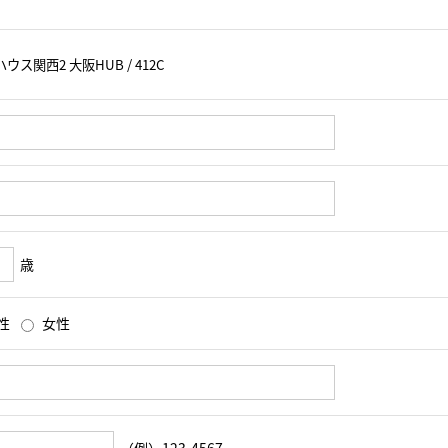
歳
性
女性