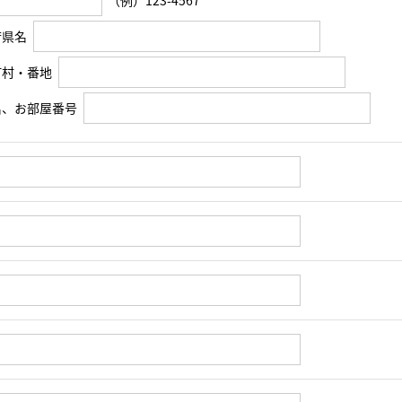
（例）123-4567
府県名
町村・番地
名、お部屋番号