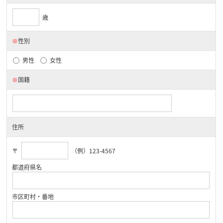
歳
※
性別
男性
女性
※
国籍
住所
〒
（例）123-4567
都道府県名
市区町村・番地