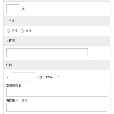
歳
※
性別
男性
女性
※
国籍
住所
〒
（例）123-4567
都道府県名
市区町村・番地