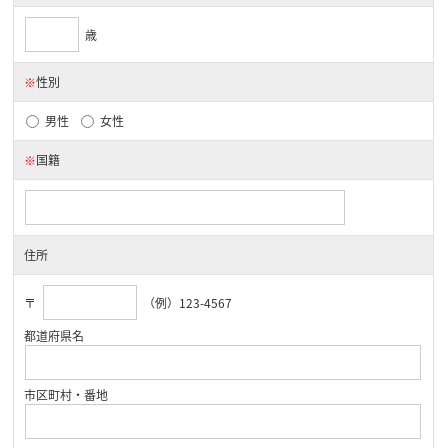
歳
※
性別
男性
女性
※
国籍
住所
〒
（例）123-4567
都道府県名
市区町村・番地