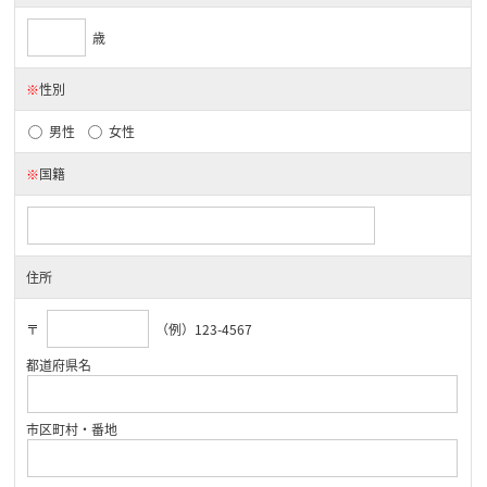
歳
※
性別
男性
女性
※
国籍
住所
〒
（例）123-4567
都道府県名
市区町村・番地