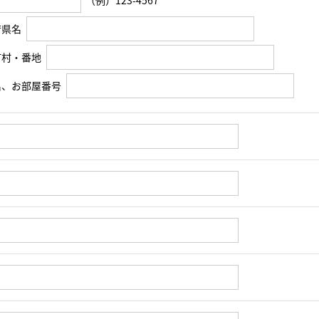
（例）123-4567
府県名
町村・番地
名、お部屋番号