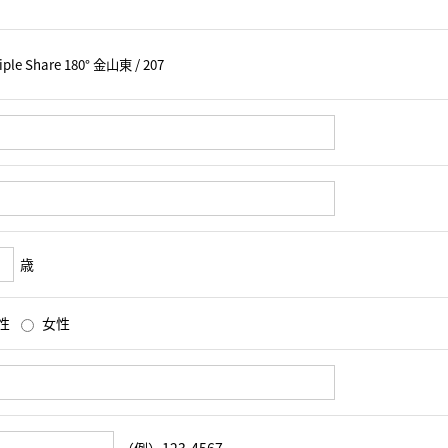
歳
性
女性