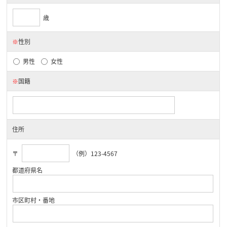
歳
※
性別
男性
女性
※
国籍
住所
〒
（例）123-4567
都道府県名
市区町村・番地