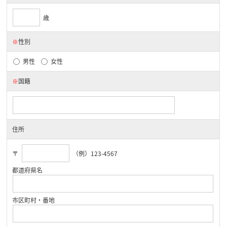
歳
※
性別
男性
女性
※
国籍
住所
〒
（例）123-4567
都道府県名
市区町村・番地