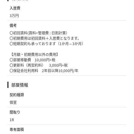
入居費
3万円
備考
〇初回賃料(賃料+管理費 : 日割計算）
〇初期費用は初回賃料＋入居費となります。
〇短期契約も承っております（1か月～3か月）
【月額・初期費用以外の費用】
〇部屋移動費 10,000円+税
〇更新料（再契約料） 3,000円+税
〇保証会社利用料 2年目以降10,000円/年
部屋情報
契約種類
個室
間取り
1R
専有面積