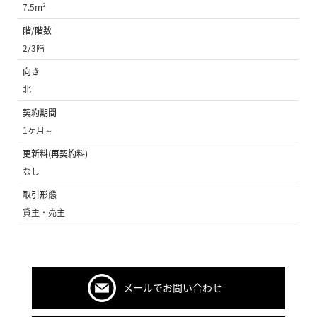
7.5m²
階/階数
2/3階
向き
北
契約期間
1ヶ月～
更新料(再契約料)
なし
取引形態
貸主・売主
メールでお問い合わせ