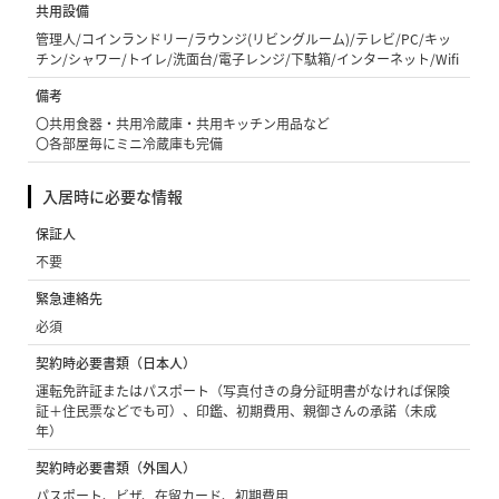
共用設備
管理人/コインランドリー/ラウンジ(リビングルーム)/テレビ/PC/キッ
チン/シャワー/トイレ/洗面台/電子レンジ/下駄箱/インターネット/Wifi
備考
〇共用食器・共用冷蔵庫・共用キッチン用品など
〇各部屋毎にミニ冷蔵庫も完備
入居時に必要な情報
保証人
不要
緊急連絡先
必須
契約時必要書類（日本人）
運転免許証またはパスポート（写真付きの身分証明書がなければ保険
証＋住民票などでも可）、印鑑、初期費用、親御さんの承諾（未成
年）
契約時必要書類（外国人）
パスポート、ビザ、在留カード、初期費用