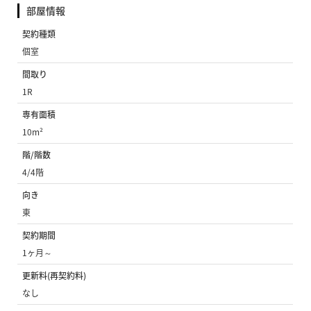
部屋情報
契約種類
個室
間取り
1R
専有面積
10m²
階/階数
4/4階
向き
東
契約期間
1ヶ月～
更新料(再契約料)
なし