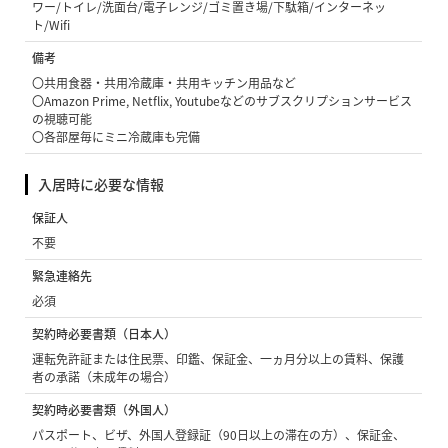
ワー/トイレ/洗面台/電子レンジ/ゴミ置き場/下駄箱/インターネッ
ト/Wifi
備考
〇共用食器・共用冷蔵庫・共用キッチン用品など
〇Amazon Prime, Netflix, Youtubeなどのサブスクリプションサービス
の視聴可能
〇各部屋毎にミニ冷蔵庫も完備
入居時に必要な情報
保証人
不要
緊急連絡先
必須
契約時必要書類（日本人）
運転免許証または住民票、印鑑、保証金、一ヵ月分以上の賃料、保護
者の承諾（未成年の場合）
契約時必要書類（外国人）
パスポート、ビザ、外国人登録証（90日以上の滞在の方）、保証金、