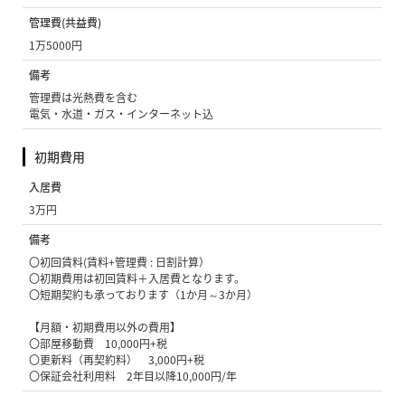
管理費(共益費)
1万5000円
備考
管理費は光熱費を含む
電気・水道・ガス・インターネット込
初期費用
入居費
3万円
備考
〇初回賃料(賃料+管理費 : 日割計算）
〇初期費用は初回賃料＋入居費となります。
〇短期契約も承っております（1か月～3か月）
【月額・初期費用以外の費用】
〇部屋移動費 10,000円+税
〇更新料（再契約料） 3,000円+税
〇保証会社利用料 2年目以降10,000円/年