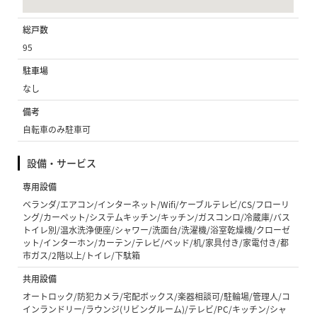
総戸数
95
駐車場
なし
備考
自転車のみ駐車可
設備・サービス
専用設備
ベランダ/エアコン/インターネット/Wifi/ケーブルテレビ/CS/フローリ
ング/カーペット/システムキッチン/キッチン/ガスコンロ/冷蔵庫/バス
トイレ別/温水洗浄便座/シャワー/洗面台/洗濯機/浴室乾燥機/クローゼ
ット/インターホン/カーテン/テレビ/ベッド/机/家具付き/家電付き/都
市ガス/2階以上/トイレ/下駄箱
共用設備
オートロック/防犯カメラ/宅配ボックス/楽器相談可/駐輪場/管理人/コ
インランドリー/ラウンジ(リビングルーム)/テレビ/PC/キッチン/シャ