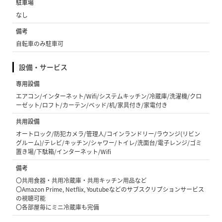
駐車場
なし
備考
自転車のみ駐車可
設備・サービス
専用設備
エアコン/インターネット/Wifi/システムキッチン/冷蔵庫/洗濯機/クロ
ーゼット/ロフト/カーテン/ベッド/机/家具付き/家電付き
共用設備
オートロック/防犯カメラ/管理人/コインランドリー/ラウンジ(リビン
グルーム)/テレビ/キッチン/シャワー/トイレ/洗面台/電子レンジ/ゴミ
置き場/下駄箱/インターネット/Wifi
備考
〇共用食器・共用冷蔵庫・共用キッチン用品など
〇Amazon Prime, Netflix, Youtubeなどのサブスクリプションサービス
の視聴可能
〇各部屋毎にミニ冷蔵庫も完備