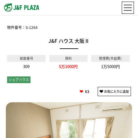
物件番号：
S-1264
J&F ハウス 大阪Ⅱ
部屋番号
賃料
管理費(共益費)
309
5万1000円
1万5000円
シェアハウス
個室
63