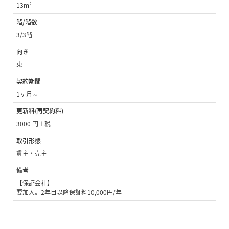
13m²
階/階数
3/3階
向き
東
契約期間
1ヶ月～
更新料(再契約料)
3000 円＋税
取引形態
貸主・売主
備考
【保証会社】
要加入。2年目以降保証料10,000円/年