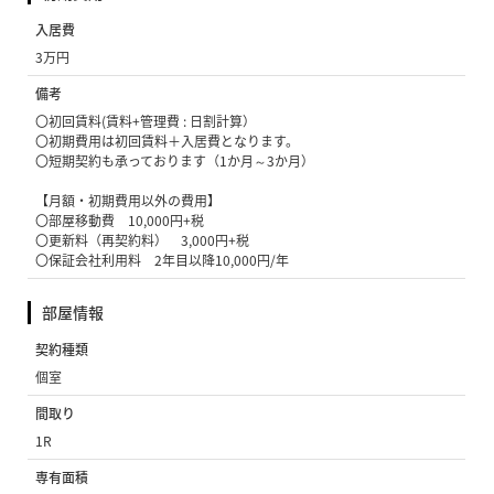
入居費
3万円
備考
〇初回賃料(賃料+管理費 : 日割計算）
〇初期費用は初回賃料＋入居費となります。
〇短期契約も承っております（1か月～3か月）
【月額・初期費用以外の費用】
〇部屋移動費 10,000円+税
〇更新料（再契約料） 3,000円+税
〇保証会社利用料 2年目以降10,000円/年
部屋情報
契約種類
個室
間取り
1R
専有面積