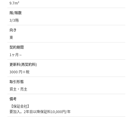
9.7m²
階/階数
3/3階
向き
東
契約期間
1ヶ月～
更新料(再契約料)
3000 円＋税
取引形態
貸主・売主
備考
【保証会社】
要加入。2年目以降保証料10,000円/年