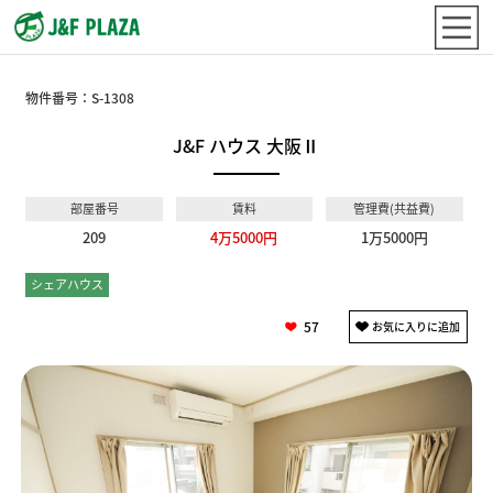
物件番号：
S-1308
J&F ハウス 大阪Ⅱ
部屋番号
賃料
管理費(共益費)
209
4万5000円
1万5000円
シェアハウス
個室
57