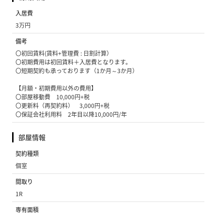
入居費
3万円
備考
〇初回賃料(賃料+管理費 : 日割計算）
〇初期費用は初回賃料＋入居費となります。
〇短期契約も承っております（1か月～3か月）
【月額・初期費用以外の費用】
〇部屋移動費 10,000円+税
〇更新料（再契約料） 3,000円+税
〇保証会社利用料 2年目以降10,000円/年
部屋情報
契約種類
個室
間取り
1R
専有面積