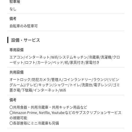
駐車場
なし
備考
自転車のみ駐車可
設備・サービス
専用設備
エアコン/インターネット/Wifi/システムキッチン/冷蔵庫/洗濯機/クロ
ーゼット/ロフト/カーテン/ベッド/机/家具付き/家電付き
共用設備
オートロック/防犯カメラ/管理人/コインランドリー/ラウンジ(リビン
グルーム)/テレビ/キッチン/シャワー/トイレ/洗面台/電子レンジ/ゴミ
置き場/下駄箱/インターネット/Wifi
備考
〇共用食器・共用冷蔵庫・共用キッチン用品など
〇Amazon Prime, Netflix, Youtubeなどのサブスクリプションサービス
の視聴可能
〇各部屋毎にミニ冷蔵庫も完備