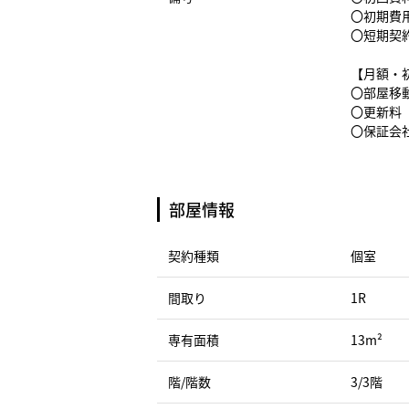
〇初期費
〇短期契
【月額・
〇部屋移動
〇更新料（
〇保証会社
部屋情報
契約種類
個室
間取り
1R
専有面積
13m²
階/階数
3/3階