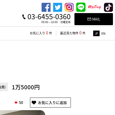
03-6455-0360
MAIL
09:00～18:00 日曜定休
0
0
お気に入り
件
最近見た物件
件
JP
EN
1万5000円
費)
50