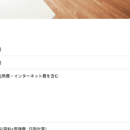
円
円
光熱費・インターネット費を含む
(賃料+管理費 : 日割計算）