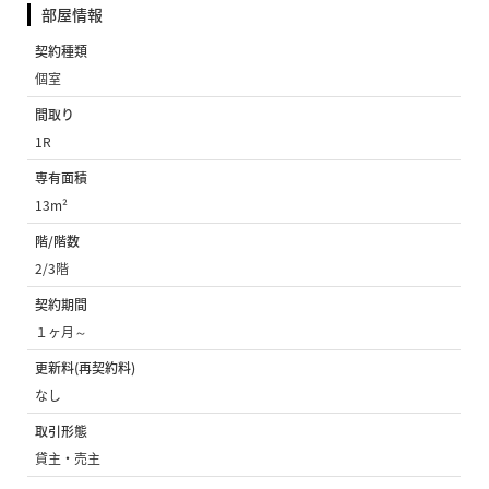
部屋情報
契約種類
個室
間取り
1R
専有面積
13m²
階/階数
2/3階
契約期間
１ヶ月～
更新料(再契約料)
なし
取引形態
貸主・売主