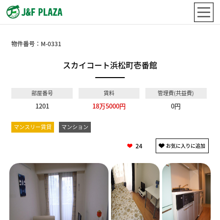
物件番号：
M-0331
スカイコート浜松町壱番館
部屋番号
賃料
管理費(共益費)
1201
18万5000円
0円
マンスリー賃貸
マンション
24