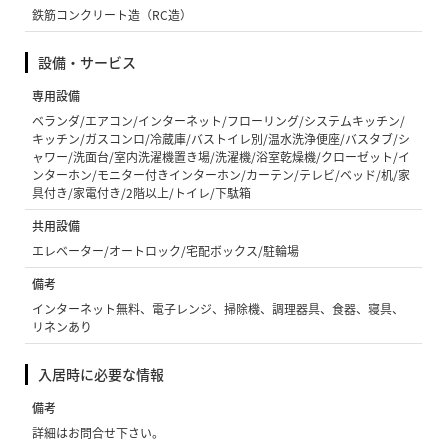
鉄筋コンクリート造（RC造）
設備・サービス
専用設備
ベランダ/エアコン/インターネット/フローリング/システムキッチン/
キッチン/ガスコンロ/冷蔵庫/バストイレ別/温水洗浄便座/バスタブ/シ
ャワー/洗面台/室内洗濯機置き場/洗濯機/浴室乾燥機/クローゼット/イ
ンターホン/モニター付きインターホン/カーテン/テレビ/ベッド/机/家
具付き/家電付き/2階以上/トイレ/下駄箱
共用設備
エレベーター/オートロック/宅配ボックス/駐輪場
備考
インターネット無料、電子レンジ、掃除機、調理器具、食器、寝具、
リネンあり
入居時に必要な情報
備考
詳細はお問合せ下さい。