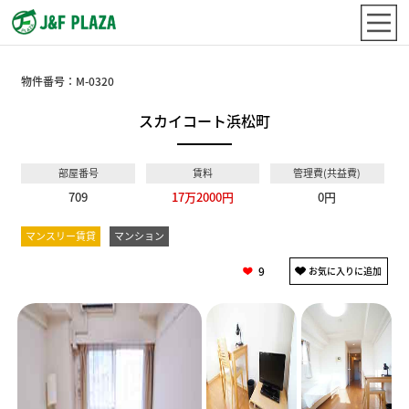
物件番号：
M-0320
スカイコート浜松町
部屋番号
賃料
管理費(共益費)
709
17万2000円
0円
マンスリー賃貸
マンション
9