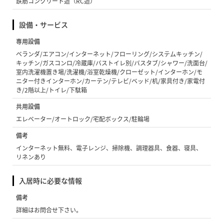
鉄筋コンクリート造（RC造）
設備・サービス
専用設備
ベランダ/エアコン/インターネット/フローリング/システムキッチン/
キッチン/ガスコンロ/冷蔵庫/バストイレ別/バスタブ/シャワー/洗面台/
室内洗濯機置き場/洗濯機/浴室乾燥機/クローゼット/インターホン/モ
ニター付きインターホン/カーテン/テレビ/ベッド/机/家具付き/家電付
き/2階以上/トイレ/下駄箱
共用設備
エレベーター/オートロック/宅配ボックス/駐輪場
備考
インターネット無料、電子レンジ、掃除機、調理器具、食器、寝具、
リネンあり
入居時に必要な情報
備考
詳細はお問合せ下さい。