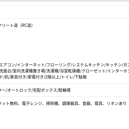
クリート造（RC造）
エアコン/インターネット/フローリング/システムキッチン/キッチン/ガ
洗面台/室内洗濯機置き場/洗濯機/浴室乾燥機/クローゼット/インターホ
ド/机/家具付き/家電付き/2階以上/トイレ/下駄箱
ター/オートロック/宅配ボックス/駐輪場
ネット無料、電子レンジ、掃除機、調理器具、食器、寝具、リネンあり