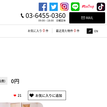
03-6455-0360
MAIL
09:00～18:00 日曜定休
0
0
お気に入り
件
最近見た物件
件
JP
EN
0円
費)
21