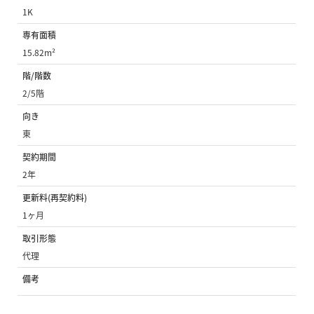
1K
専有面積
15.82m²
階/階数
2/5階
向き
東
契約期間
2年
更新料(再契約料)
1ヶ月
取引形態
代理
備考