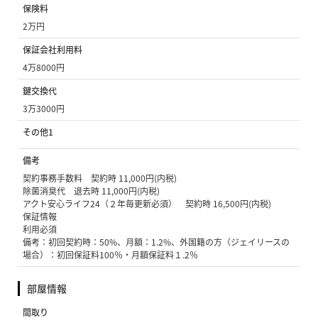
保険料
2万円
保証会社利用料
4万8000円
鍵交換代
3万3000円
その他1
備考
契約事務手数料 契約時 11,000円(内税)
除菌消臭代 退去時 11,000円(内税)
アクト安心ライフ24（２年毎更新必須） 契約時 16,500円(内税)
保証情報
利用必須
備考：初回契約時：50%、月額：1.2%、外国籍の方（ジェイリースの
場合）：初回保証料100％・月額保証料１.2％
部屋情報
間取り