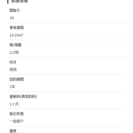
部屋情報
間取り
1R
専有面積
14.29m²
階/階数
2/2階
向き
南西
契約期間
2年
更新料(再契約料)
1ヶ月
取引形態
一般媒介
備考