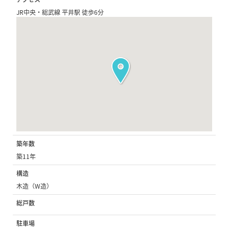
JR中央・総武線 平井駅 徒歩6分
築年数
築11年
構造
木造（W造）
総戸数
駐車場