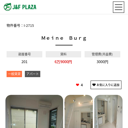
物件番号：
I-2715
Ｍｅｉｎｅ Ｂｕｒｇ
部屋番号
賃料
管理費(共益費)
201
6万9000円
3000円
一般賃貸
アパート
4