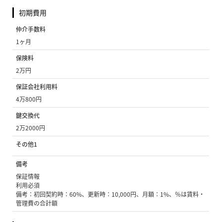
初期費用
仲介手数料
1ヶ月
保険料
2万円
保証会社利用料
4万800円
鍵交換代
2万2000円
その他1
備考
保証情報
利用必須
備考：初回契約時：60%、更新時：10,000円、月額：1%、％は賃料・
管理費の合計額