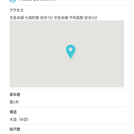
アクセス
京急本線 大森町駅 徒歩7分 京急本線 平和島駅 徒歩9分
築年数
築5年
構造
木造（W造）
総戸数