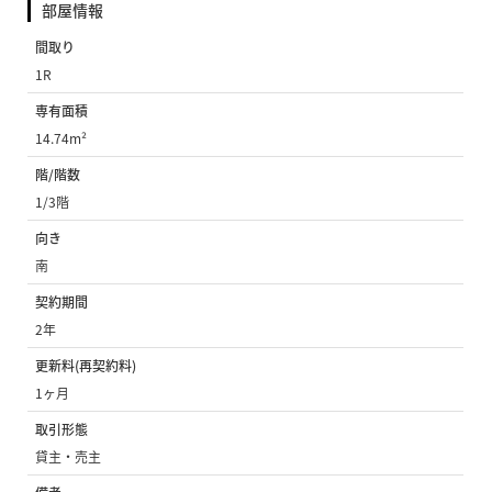
部屋情報
間取り
1R
専有面積
14.74m²
階/階数
1/3階
向き
南
契約期間
2年
更新料(再契約料)
1ヶ月
取引形態
貸主・売主