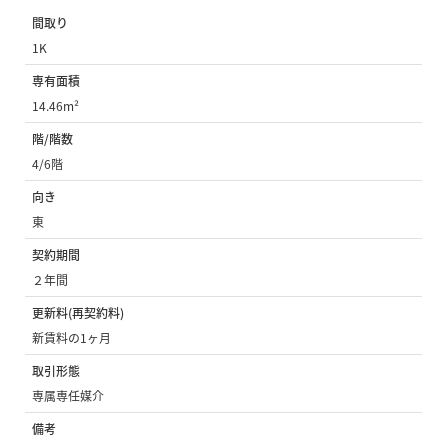
間取り
1K
専有面積
14.46m²
階/階数
4/6階
向き
東
契約期間
２年間
更新料(再契約料)
新賃料の1ヶ月
取引形態
専属専任媒介
備考