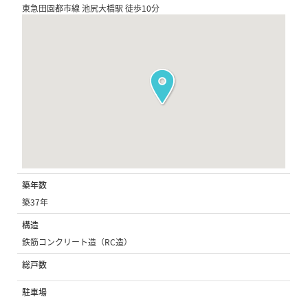
東急田園都市線 池尻大橋駅 徒歩10分
築年数
築37年
構造
鉄筋コンクリート造（RC造）
総戸数
駐車場