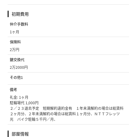
初期費用
仲介手数料
1ヶ月
保険料
2万円
鍵交換代
2万2000円
その他1
備考
礼金: 1ヶ月
駐輪場代 1,000円
２／２３退去予定 短期解約違約金有 １年未満解約の場合は総賃料
２ヶ月分、２年未満解約の場合は総賃料１ヶ月分、ＮＴＴフレッツ
光 バイク駐輪５千円／月、
部屋情報