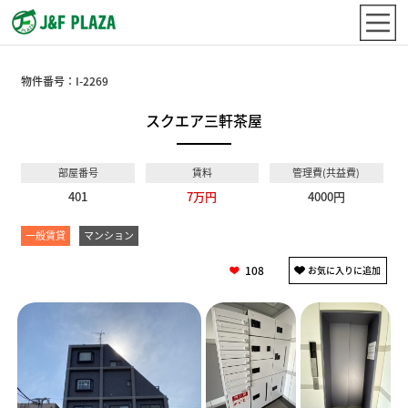
物件番号：
I-2269
スクエア三軒茶屋
部屋番号
賃料
管理費(共益費)
401
7万円
4000円
一般賃貸
マンション
108