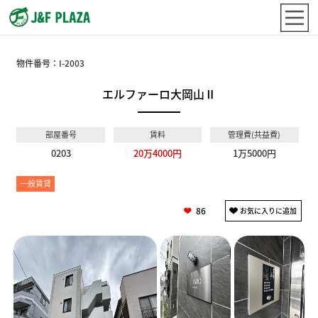
物件番号：
I-2003
エルファーロ大岡山Ⅱ
部屋番号
賃料
管理費(共益費)
0203
20万4000円
1万5000円
一般賃貸
86