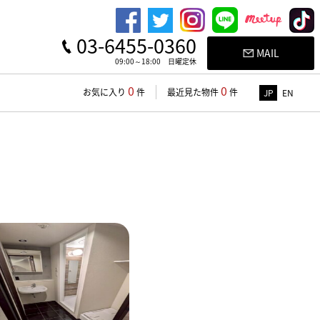
03-6455-0360
MAIL
09:00～18:00 日曜定休
0
0
お気に入り
件
最近見た物件
件
JP
EN