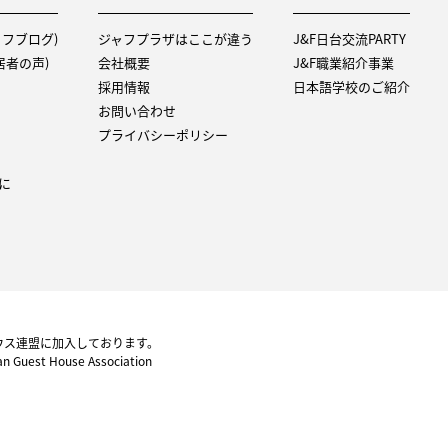
タッフブログ)
ジャフプラザはここが違う
J&F日台交流PARTY
（入居者の声)
会社概要
J&F職業紹介事業
採用情報
日本語学校のご紹介
お問い合わせ
プライバシーポリシー
に
ウス連盟に加入しております。
pan Guest House Association