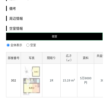
備考
周辺情報
空室情報
個室
全体表示
空室
広さ
共益費・
部屋番号
写真
間取り
賃料
（㎡）
費
5万9000
302
1R
15.19 m²
3000
円