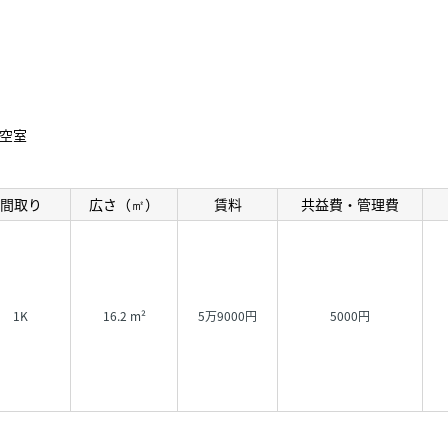
空室
間取り
広さ（㎡）
賃料
共益費・管理費
1K
16.2 m²
5万9000円
5000円