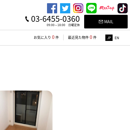
03-6455-0360
MAIL
09:00～18:00 日曜定休
0
0
お気に入り
件
最近見た物件
件
JP
EN