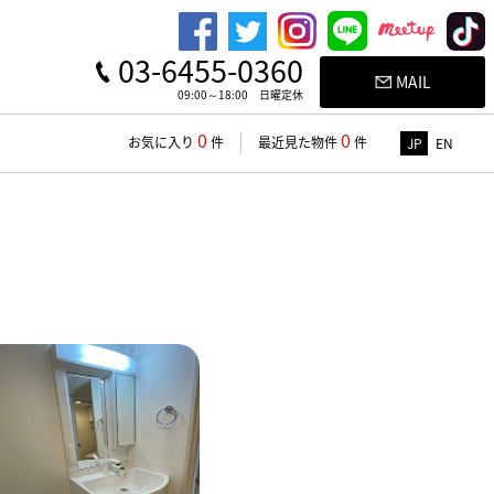
03-6455-0360
MAIL
09:00～18:00 日曜定休
0
0
お気に入り
件
最近見た物件
件
JP
EN