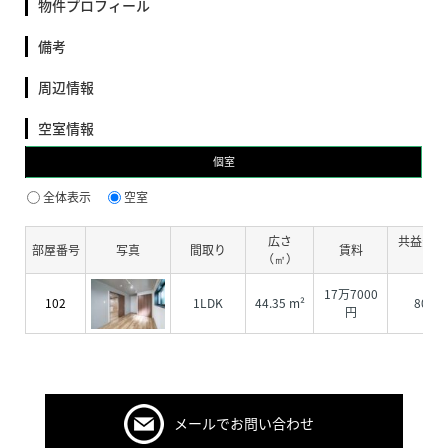
物件プロフィール
備考
周辺情報
空室情報
個室
全体表示
空室
広さ
共益費・
部屋番号
写真
間取り
賃料
（㎡）
費
17万7000
102
1LDK
44.35 m²
8000
円
メールでお問い合わせ