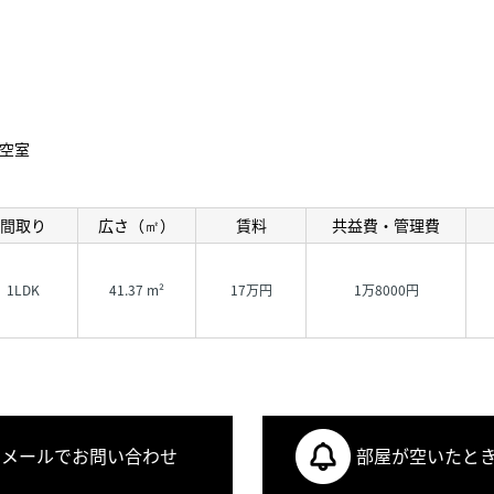
空室
間取り
広さ（㎡）
賃料
共益費・管理費
1LDK
41.37 m²
17万円
1万8000円
メールでお問い合わせ
部屋が空いたと