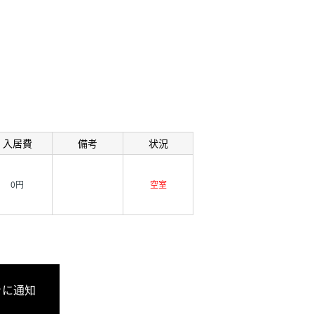
入居費
備考
状況
0円
空室
きに通知