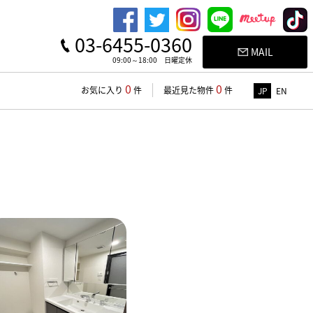
03-6455-0360
MAIL
09:00～18:00 日曜定休
0
0
お気に入り
件
最近見た物件
件
JP
EN