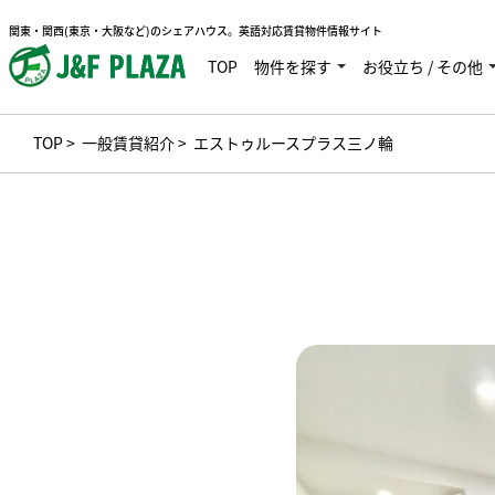
関東・関西(東京・大阪など)のシェアハウス。英語対応賃貸物件情報サイト
TOP
物件を探す
お役立ち / その他
TOP
>
一般賃貸紹介
> エストゥルースプラス三ノ輪