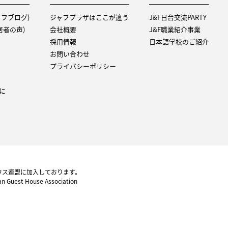
タッフブログ)
ジャフプラザはここが違う
J&F日台交流PARTY
（入居者の声)
会社概要
J&F職業紹介事業
採用情報
日本語学校のご紹介
お問い合わせ
プライバシーポリシー
に
ウス連盟に加入しております。
pan Guest House Association