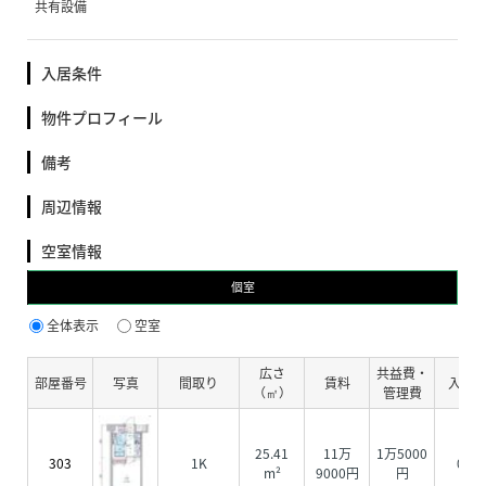
共有設備
入居条件
物件プロフィール
備考
周辺情報
空室情報
個室
全体表示
空室
広さ
共益費・
部屋番号
写真
間取り
賃料
入居
（㎡）
管理費
25.41
11万
1万5000
303
1K
0円
m²
9000円
円