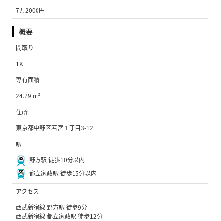
7万2000円
概要
間取り
1K
専有面積
24.79 m²
住所
東京都中野区若宮１丁目3-12
駅
野方駅 徒歩10分以内
都立家政駅 徒歩15分以内
アクセス
西武新宿線 野方駅 徒歩9分
西武新宿線 都立家政駅 徒歩12分