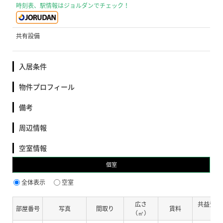
時刻表、駅情報はジョルダンでチェック！
共有設備
入居条件
物件プロフィール
備考
周辺情報
空室情報
個室
全体表示
空室
広さ
共益費・
部屋番号
写真
間取り
賃料
（㎡）
費