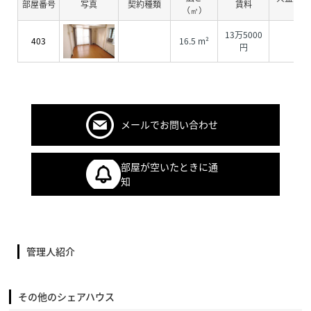
部屋番号
写真
契約種類
賃料
（㎡）
費
13万5000
403
16.5 m²
0円
円
メールでお問い合わせ
部屋が空いたときに通
知
管理人紹介
その他のシェアハウス