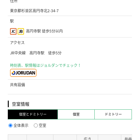
住所
東京都杉並区高円寺北2-34-7
駅
高円寺駅 徒歩5分以内
アクセス
JR中央線 高円寺駅 徒歩5分
時刻表、駅情報はジョルダンでチェック！
共有設備
空室情報
個室とドミトリー
個室
ドミトリー
全体表示
空室
広さ
共益費・